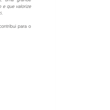
e que valorize 
i.
ontribui para o 