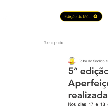
Edição do Mês
Todos posts
Folha do Síndico
1
5ª ediçã
Aperfeiç
realizada
Nos dias 17 e 18 