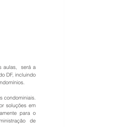
ulas,  será a 
 DF, incluindo 
ondomínios.
 condominiais. 
or soluções em 
tamente para o 
inistração de 