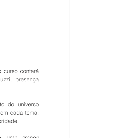
 curso contará 
zzi, presença 
o do universo 
com cada tema, 
oridade.
a, uma grande 