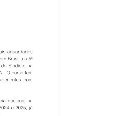
ais aguardados 
 Brasília a 5ª 
o Síndico, na 
A.  O curso tem 
xperientes com 
ia nacional na 
024 e 2025, já 
.