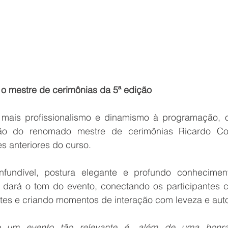
 o mestre de cerimônias da 5ª edição
 mais profissionalismo e dinamismo à programação, o
o do renomado mestre de cerimônias Ricardo Cou
s anteriores do curso.
fundível, postura elegante e profundo conheciment
 dará o tom do evento, conectando os participantes 
es e criando momentos de interação com leveza e aut
de um evento tão relevante é, além de uma honr