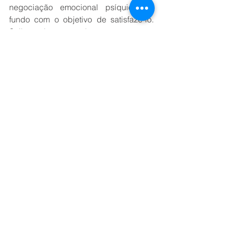
negociação emocional psí­quica no 
fundo com o obje­tivo de satisfazê-lo. 
Saiba co­locar a palavra no momento 
certo e aproveite a nova oportunidade 
e faça outra segunda mágica depois 
que encaminhar a solução: “Isso vai 
deixá-lo satisfeito?”. 
Provavelmente você irá atender a 
demanda do con­dômino desde que a 
solu­ção seja inteligente, viável e não 
prejudique ninguém. O conceito de 
satisfação tem o poder de massagear o 
ego do condômino proporcionando­-lhe 
alegria e bem estar ime­diatos. Por outro 
lado, em seu intimo ele se sentira va­
lorizado e engrandecido com a 
solução da situação de for­ma amistosa 
e passará con­sequentemente a 