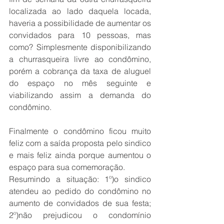
locali­zada ao lado daquela loca­da, 
haveria a possibilidade de aumentar os 
convidados para 10 pessoas, mas 
como? Simplesmente disponibili­zando 
a churrasqueira livre ao condômino, 
porém a co­brança da taxa de aluguel 
do espaço no mês seguinte e 
viabilizando assim a deman­da do 
condômino. 
Finalmente o condômino ficou muito 
feliz com a saída proposta pelo sindico 
e mais feliz ainda porque aumentou o 
espaço para sua comemo­ração. 
Resumindo a situação: 1º)o sindico 
atendeu ao pe­dido do condômino no 
au­mento de convidados de sua festa; 
2º)não prejudicou o condomínio 