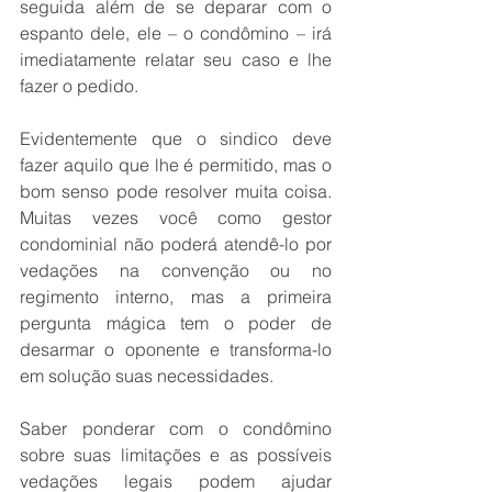
seguida além de se deparar com o 
espanto dele, ele – o condômino – irá 
imediatamente relatar seu caso e lhe 
fazer o pedido. 
Evidentemente que o sin­dico deve 
fazer aquilo que lhe é permitido, mas o 
bom sen­so pode resolver muita coisa. 
Muitas vezes você como ges­tor 
condominial não poderá atendê-lo por 
vedações na convenção ou no 
regimen­to interno, mas a primeira 
pergunta mágica tem o po­der de 
desarmar o oponente e transforma-lo 
em solução suas necessidades. 
Saber ponderar com o condômino 
sobre suas li­mitações e as possíveis 
ve­dações legais podem ajudar 