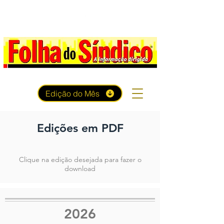
Edição do Mês
Edições em PDF
Clique na edição desejada para fazer o
download
2026